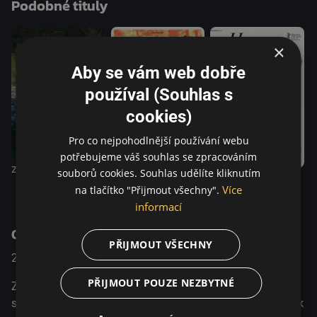
Podobné tituly
ikonografii duchařských filmů k metaforickému vyprávění
o našem strachu z „jiného“. Berlinale IFF | Main
competition 2019 San Sebastián IFF 2019 BFI London
×
Film Festival 2019
Aby se vám web dobře
používal (Souhlas s
cookies)
Pro co nejpohodlnější používání webu
potřebujeme váš souhlas se zpracováním
Takové to léto
Začátek
souborů cookies. Souhlas udělíte kliknutím
Hudba
Více
na tlačítko "Přijmout všechny".
informací
O pořadu
PŘIJMOUT VŠECHNY
2019
Kanada
Drama / Fantasy
PŘIJMOUT POUZE NEZBYTNÉ
Zapadlou vesnicí Irénée-les-Neiges kdesi v Québeku otřese
smrt jednadvacetiletého Simona. Příjezd psycholožky však