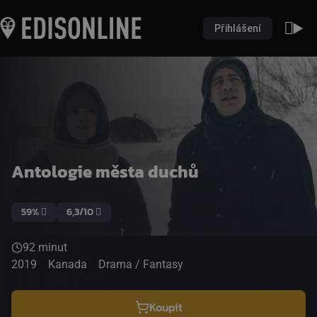
Přihlášení
Antologie města duchů
59%
6,3/10
92 minut
2019
Kanada
Drama / Fantasy
Koupit