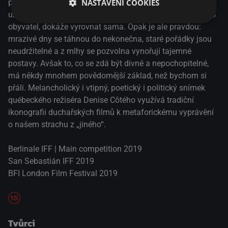
NASTAVENÍ COOKIES
pragmatická starostka odmítá – s tragédií se podle ní
uzavřená komunita, skládající se ze skromného počtu 215
obyvatel, dokáže vyrovnat sama. Opak je ale pravdou:
mrazivé dny se táhnou do nekonečna, staré pořádky jsou
neudržitelné a z mlhy se pozvolna vynořují tajemné
postavy. Avšak to, co se zdá být divné a nepochopitelné,
má někdy mnohem povědomější základ, než bychom si
přáli. Melancholický i vtipný, poetický i politický snímek
québeckého režiséra Denise Côtého využívá tradiční
ikonografii duchařských filmů k metaforickému vyprávění
o našem strachu z „jiného“.
Berlinale IFF | Main competition 2019
San Sebastián IFF 2019
BFI London Film Festival 2019
Tvůrci