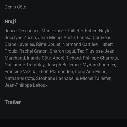
Denis Côté
Hrají
Josée Deschênes
,
Marie-Josée Taillefer
,
Robert Naylor
,
Jocelyne Zucco
,
Jean-Michel Anctil
,
Larissa Corriveau
,
Diane Lavallée
,
Rémi Goulet
,
Normand Carrière
,
Hubert
Proulx
,
Rachel Graton
,
Sharon Ibgui
,
Ted Pluviose
,
Jean
Marchand
,
Irlande Côté
,
André Richard
,
Philippe Charrette
,
Guillaume Tremblay
,
Joseph Bellerose
,
Myriam Fournier
,
Francine Vézina
,
Eliott Plamondon
,
Lorie-Ann Piché
,
Nathaniel Côté
,
Stéphane Lachapelle
,
Michel Taillefer
,
Jean-Philippe Lehoux
Trailer