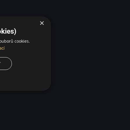
×
kies)
ouborů cookies.
ací
Y