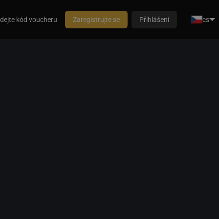
dejte kód voucheru
Zaregistrujte se
Přihlášení
cs