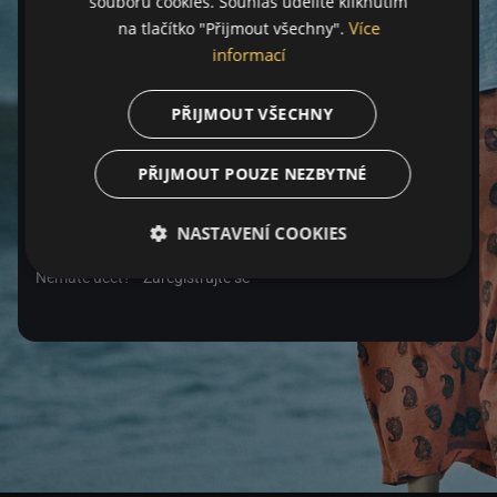
souborů cookies. Souhlas udělíte kliknutím
Více
na tlačítko "Přijmout všechny".
Heslo
informací
PŘIJMOUT VŠECHNY
Zapomenuté heslo
PŘIJMOUT POUZE NEZBYTNÉ
Přihlásit se
NASTAVENÍ COOKIES
Nemáte účet?
Zaregistrujte se