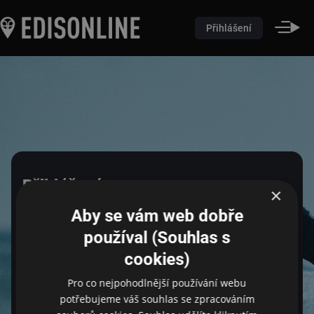
Přihlášení
Přihlášení
×
Aby se vám web dobře
Pro přihlášení zadejte login a heslo
používal (Souhlas s
cookies)
Pro co nejpohodlnější používání webu
Email
potřebujeme váš souhlas se zpracováním