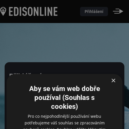
Přihlášení
Přihlášení
×
Aby se vám web dobře
Pro přihlášení zadejte login a heslo
používal (Souhlas s
cookies)
Pro co nejpohodlnější používání webu
Email
potřebujeme váš souhlas se zpracováním