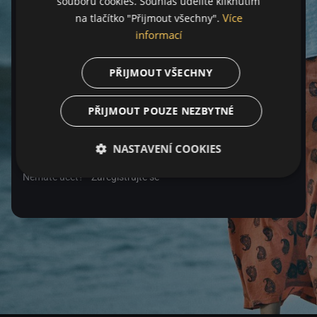
souborů cookies. Souhlas udělíte kliknutím
Více
na tlačítko "Přijmout všechny".
Heslo
informací
PŘIJMOUT VŠECHNY
Zapomenuté heslo
PŘIJMOUT POUZE NEZBYTNÉ
Přihlásit se
NASTAVENÍ COOKIES
Nemáte účet?
Zaregistrujte se