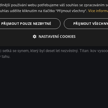
dlnější používání webu potřebujeme váš souhlas se zpracováním s
Vincent musí zemřít
Více inform
uhlas udělíte kliknutím na tlačítko "Přijmout všechny".
Zjevení
Odle
PŘIJMOUT POUZE NEZBYTNÉ
PŘIJMOUT VŠECHN
NASTAVENÍ COOKIES
Sci-Fi / Thriller
ec setká se synem, který byl deset let nezvěstný. Titan: kov vyso
v tahu.