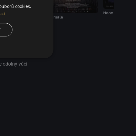
ouborů cookies.
Neon Demon
ací
sk v mrtvém diamantu
Animale
Y
ce odolný vůči