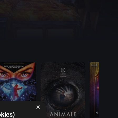
×
kies)