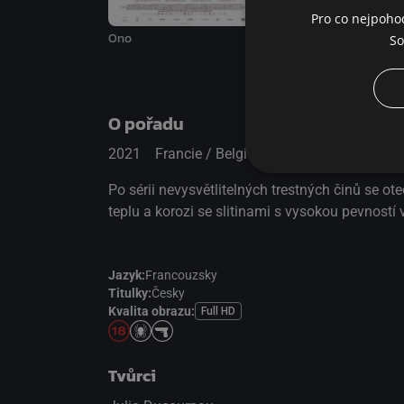
Pro co nejpoho
Ono
Suspiria
So
O pořadu
2021
Francie / Belgie
Drama / Mysteriózní / 
Po sérii nevysvětlitelných trestných činů se ot
teplu a korozi se slitinami s vysokou pevností 
Jazyk:
Francouzsky
Titulky:
Česky
Kvalita obrazu:
Full HD
Tvůrci