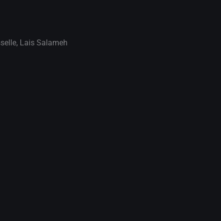
selle
,
Lais Salameh