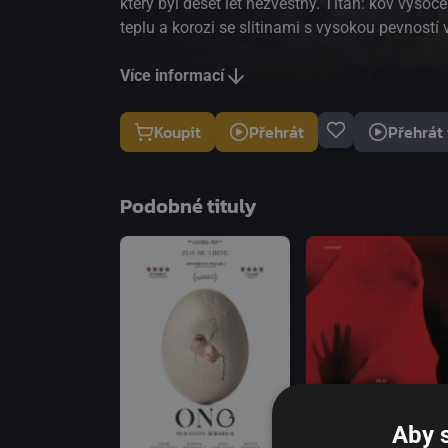
který byl deset let nezvěstný. Titan: kov vysoc
teplu a korozi se slitinami s vysokou pevností 
Více informací
Koupit
Přehrát
Přehrát 
Podobné tituly
Aby 