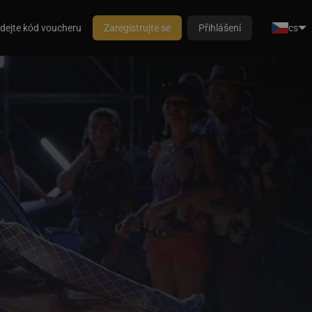
dejte kód voucheru
Zaregistrujte se
Přihlášení
cs