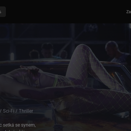
%
Za
Sci-Fi / Thriller
ec setká se synem,