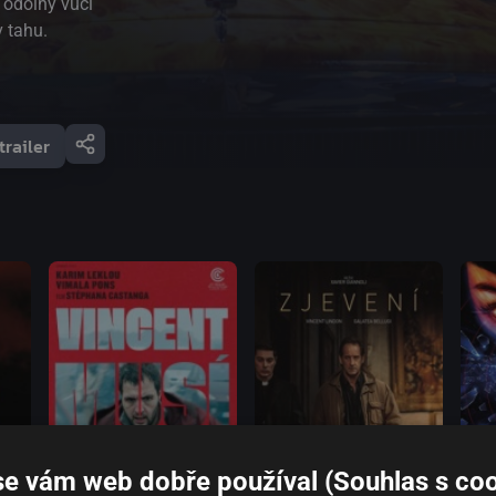
e odolný vůči
v tahu.
trailer
se vám web dobře používal (Souhlas s coo