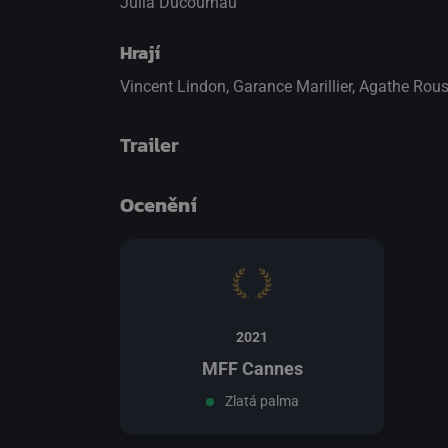
Julia Ducournau
Hrají
Vincent Lindon
,
Garance Marillier
,
Agathe Rous
Trailer
Ocenění
přepnout na HTML5 přehrávač
.
2021
MFF Cannes
Zlatá palma