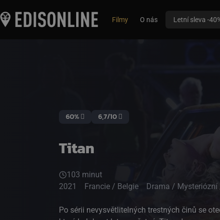
Filmy
O nás
Letní sleva -40
60%
6,7/10
Titan
103 minut
2021
Francie / Belgie
Drama / Mysteriózní / 
Po sérii nevysvětlitelných trestných činů se ot