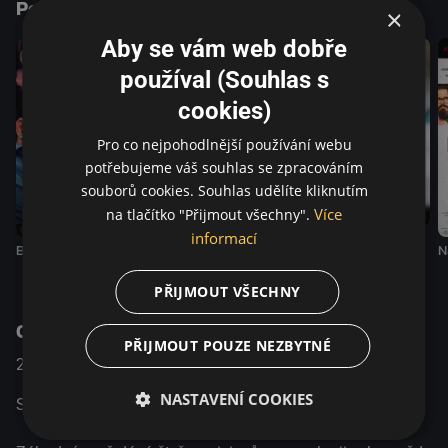
Podobné tituly
životem. Najdou navzdory tomu, že se kolem nich všechno
×
hroutí, sílu začít znovu? Najdou nový smysl života a
Aby se vám web dobře
dokážou si ho znovu zamilovat?
používal (Souhlas s
cookies)
Pro co nejpohodlnější používání webu
potřebujeme váš souhlas se zpracováním
souborů cookies. Souhlas udělíte kliknutím
Více
na tlačítko "Přijmout všechny".
informací
Mia madre
Bláznivě | CZ
Bláznivě
N
PŘIJMOUT VŠECHNY
O pořadu
PŘIJMOUT POUZE NEZBYTNÉ
2023
Itálie
Komedie / Drama
NASTAVENÍ COOKIES
Sedm dní na nový začátek.