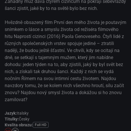
Záhadný muž dává čtyřem cizincům na pokraji sebevraždy
šanci zjistit, jaké by to na světě bylo bez nich.
Hvězdně obsazený film První den mého života je poutavým
snímkem o lásce a smyslu života od režiséra filmového
hitu Naprostí cizinci (2016) Paola Genoveseho. Čtyři lidé z
různých společenských vrstev spojuje jediné – ztratili
naději, že budou ještě šťastní. Ve chvíli, kdy se ocitají na
dně, se setkají s tajemným mužem, který jim nabídne
dohodu: jeden týden na to, aby zjistili, jaký by byl svět bez
nich, a získali tak druhou šanci. Každý z nich se vydá
nočním Římem na svou intimní cestu životem. Najdou
navzdory tomu, že se kolem nich všechno hroutí, sílu začít
znovu? Najdou nový smysl života a dokážou si ho znovu
zamilovat?
Jazyk:
Italsky
Titulky:
Česky
Kvalita obrazu:
Full HD