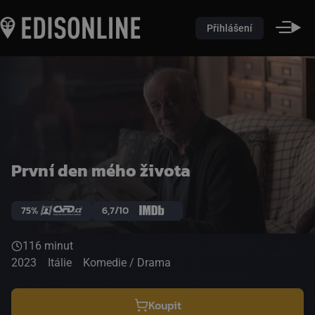
Přihlášení
První den mého života
75%
6,7/10
116 minut
2023
Itálie
Komedie / Drama
Koupit