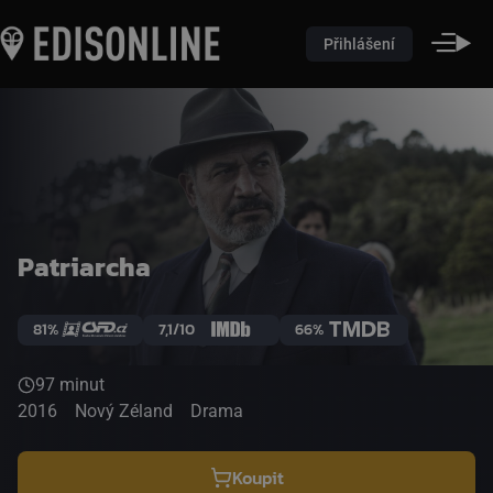
Přihlášení
Patriarcha
81%
7,1/10
66%
97 minut
2016
Nový Zéland
Drama
Koupit