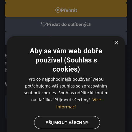
Přehrát
Přidat do oblíbených
Přehrát trailer
×
Aby se vám web dobře
60. léta 19. století, východní pobřeží Nového Zélandu. Dvě
používal (Souhlas s
maorské rodiny střihačů ovcí – Mahanové a Poatové –
cookies)
jsou zapřisáhlými nepřáteli a obchodními rivaly.
Čtrnáctiletý Simeon Mahana, nejmladší syn, hledá
Pro co nejpohodlnější používání webu
spojence proti svému despotickému dědečkovi
Více informací
potřebujeme váš souhlas se zpracováním
Tamihanovi. Jak Simeon postupně odhaluje pravdu o
souborů cookies. Souhlas udělíte kliknutím
dlouholeté rodinné vendetě, riskuje nejen svou vlastní
Více
na tlačítko "Přijmout všechny".
budoucnost, ale také soudržnost celé napjaté společnosti.
informací
Sdílet
PŘIJMOUT VŠECHNY