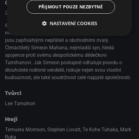
O pořadu
PŘIJMOUT POUZE NEZBYTNÉ
2016
Nový Zéland
Drama
NASTAVENÍ COOKIES
60. léta 19. století, východní pobřeží Nového Zélandu. Dvě
maorské rodiny střihačů ovcí – Mahanové a Poatové –
jsou zapřisáhlými nepřáteli a obchodními rivaly.
Čtrnáctiletý Simeon Mahana, nejmladší syn, hledá
spojence proti svému despotickému dědečkovi
Tamihanovi. Jak Simeon postupně odhaluje pravdu o
dlouholeté rodinné vendetě, riskuje nejen svou vlastní
budoucnost, ale také soudržnost celé napjaté společnosti.
Tvůrci
Lee Tamahori
Hrají
Temuera Morrison
,
Stephen Lovatt
,
Te Kohe Tuhaka
,
Mark
Ruka