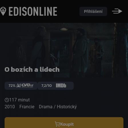
Přihlášení
O bozích a lidech
72%
7,2/10
117 minut
2010
Francie
Drama / Historický
Koupit