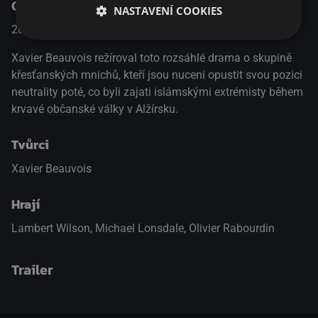
O pořadu
NASTAVENÍ COOKIES
2010
Francie
Drama / Historický
Xavier Beauvois režíroval toto rozsáhlé drama o skupině
křesťanských mnichů, kteří jsou nuceni opustit svou pozici
neutrality poté, co byli zajati islámskými extrémisty během
krvavé občanské války v Alžírsku.
Tvůrci
Xavier Beauvois
Hrají
Lambert Wilson
,
Michael Lonsdale
,
Olivier Rabourdin
Trailer