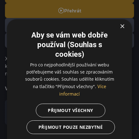
Přehrát
×
Přidat do oblíbených
Aby se vám web dobře
Přehrát trailer
používal (Souhlas s
cookies)
Xavier Beauvois režíroval toto rozsáhlé drama o skupině
Pro co nejpohodlnější používání webu
křesťanských mnichů, kteří jsou nuceni opustit svou pozici
potřebujeme váš souhlas se zpracováním
neutrality poté, co byli zajati islámskými extrémisty během
souborů cookies. Souhlas udělíte kliknutím
krvavé občanské války v Alžírsku.
Více
na tlačítko "Přijmout všechny".
Více informací
informací
PŘIJMOUT VŠECHNY
Sdílet
PŘIJMOUT POUZE NEZBYTNÉ