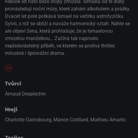
několik let nato beze stopy zmizela. Ismaela od té doby
pronásledují noční můry, které zahání alkoholem a prášky.
Dvacet let poté potkává Ismael na večírku astrofyzičku
Sylvii, s níž se sblíží a naváže harmonický vztah. Náhle se
ale objeví žena, která prohlašuje, že je Ismaelovou
zmizelou manželkou… Začíná tak naprosto
nepředvídatelný příběh, ve kterém se prolíná thriller,
milostné i špionážní drama.
Tvůrci
Arnaud Desplechin
Hrají
Charlotte Gainsbourg
,
Marion Cotillard
,
Mathieu Amarlic
Trailer