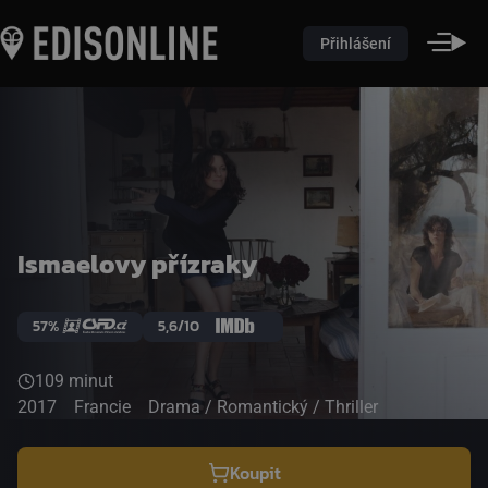
Přihlášení
Ismaelovy přízraky
57%
5,6/10
109 minut
2017
Francie
Drama / Romantický / Thriller
Koupit