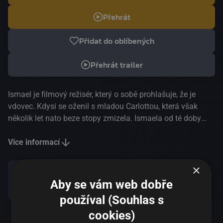
Přehrát
Přidat do oblíbených
Přehrát trailer
Ismael je filmový režisér, který o sobě prohlašuje, že je
vdovec. Kdysi se oženil s mladou Carlottou, která však
několik let nato beze stopy zmizela. Ismaela od té doby
pronásledují noční můry, které zahání alkoholem a prášky.
Dvacet let poté potkává Ismael na večírku astrofyzičku
Více informací
Sylvii, s níž se sblíží a naváže harmonický vztah. Náhle se
ale objeví žena, která prohlašuje, že je Ismaelovou
×
zmizelou manželkou… Začíná tak naprosto
Aby se vám web dobře
Sdílet
nepředvídatelný příběh, ve kterém se prolíná thriller,
používal (Souhlas s
milostné i špionážní drama.
cookies)