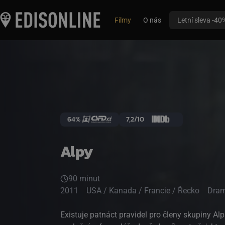
Filmy
O nás
Letní sleva -40
64%
7,2/10
Alpy
90 minut
2011
USA / Kanada / Francie / Řecko
Dra
Existuje patnáct pravidel pro členy skupiny Al