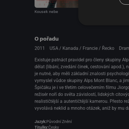
Kousek nebe
Borgman
O pořadu
2011
USA / Kanada / Francie / Řecko
Dra
Existuje patnáct pravidel pro členy skupiny Al
dělat (líbání, zvedání činek, cestování apod.),
je nutné, aby měli základní znalosti psychologie
vymyslel vůdce skupiny Alps Mont Blanc, a jimi
Špičáku je i ve třetím celovečerním filmu Jio
režisér noří do světa závislostí, lidských cit
realističtější a autentičtější kamerou. Přesto 
vyvolává neklid a mnoho otázek, aniž by mu d
Jazyk:
Původní Znění
Titulky:
Česky