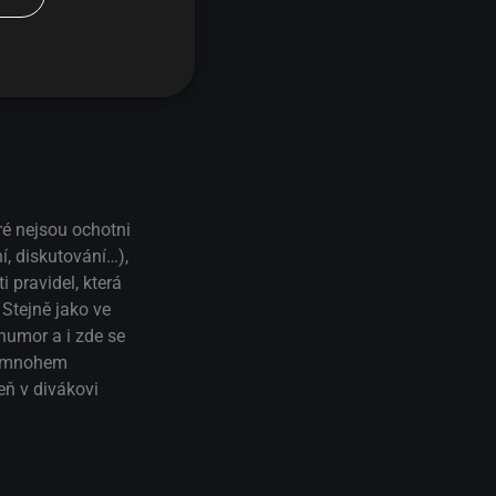
ré nejsou ochotni
í, diskutování…),
i pravidel, která
 Stejně jako ve
humor a i zde se
na mnohem
eň v divákovi