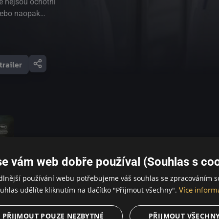
é nejsou ochotni
 nebo naopak
žování,
losti psychologie
aveno do patnácti
nt Blanc, a jimi
trailer
kupiny vstoupit.
ním filmu Jiorgose
rdní a černý
í, lidských
t Špičáku je
ší kamerou.
p od děje i
 mnoho otázek,
se vám web dobře používal (Souhlas s coo
dlnější používání webu potřebujeme váš souhlas se zpracováním s
Více inform
uhlas udělíte kliknutím na tlačítko "Přijmout všechny".
PŘIJMOUT POUZE NEZBYTNÉ
PŘIJMOUT VŠECHN