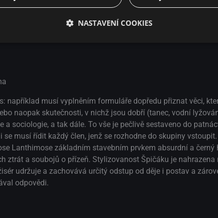
NASTAVENÍ COOKIES
ma
ps: například musí vyplněním formuláře dopředu přiznat věci, kte
 nebo naopak skutečnosti, v nichž jsou dobří (tanec, vodní lyžován
 a sociologie, a tak dále. To vše je pečlivě sestaveno do patnáct
 se musí řídit každý člen, jenž se rozhodne do skupiny vstoupit.
rgose Lanthimose základním stavebním prvkem absurdní a černý 
ových ztrát a soubojů o přízeň. Stylizovanost Špičáku je nahraze
režisér udržuje a zachovává určitý odstup od děje i postav a zárov
ával odpovědi.