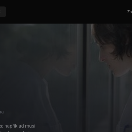
%
Za
ma
ps: například musí