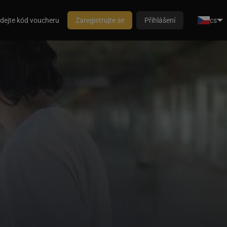
dejte kód voucheru
Zaregistrujte se
Přihlášení
cs