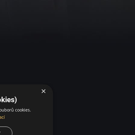
×
kies)
ouborů cookies.
ací
Y