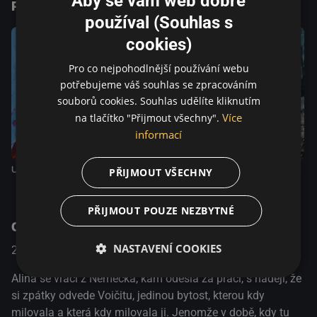
Aby se vám web dobře
Podobné tituly
poslouchá. Není těžké objevit paralely s nedávnou historií
používal (Souhlas s
autorovy vlasti, třebaže interpretace složitého a
nejednoznačně vyznívajícího příběhu je ponechána na
cookies)
divákovi. Poslední záběry ovšem výmluvně vyjadřují
Pro co nejpohodlnější používání webu
autorův pohled na současné Rumunsko.
potřebujeme váš souhlas se zpracováním
souborů cookies. Souhlas udělíte kliknutím
Více
na tlačítko "Přijmout všechny".
informací
Kousek nebe
Uvolnit pěsti
R.M.N.
PŘIJMOUT VŠECHNY
PŘIJMOUT POUZE NEZBYTNÉ
O pořadu
NASTAVENÍ COOKIES
2012
Francie / Belgie / Rumunsko
Drama
Alina se vrací z Německa, kam odešla za prací, s nadějí, že
si zpátky odvede Voičitu, jedinou bytost, kterou kdy
milovala a která kdy milovala ji. Jenomže v době, kdy tu