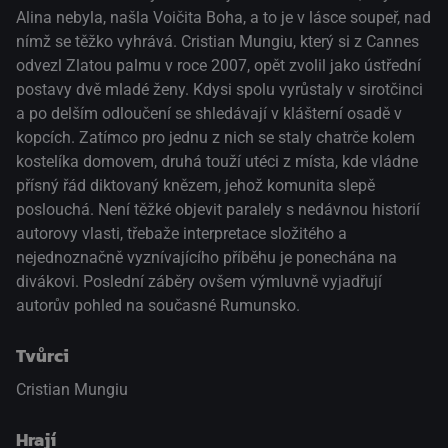
Alina nebyla, našla Voičita Boha, a to je v lásce soupeř, nad
nímž se těžko vyhrává. Cristian Mungiu, který si z Cannes
odvezl Zlatou palmu v roce 2007, opět zvolil jako ústřední
postavy dvě mladé ženy. Kdysi spolu vyrůstaly v sirotčinci
a po delším odloučení se shledávají v klášterní osadě v
kopcích. Zatímco pro jednu z nich se staly chatrče kolem
kostelíka domovem, druhá touží utéci z místa, kde vládne
přísný řád diktovaný knězem, jehož komunita slepě
poslouchá. Není těžké objevit paralely s nedávnou historií
autorovy vlasti, třebaže interpretace složitého a
nejednoznačně vyznívajícího příběhu je ponechána na
divákovi. Poslední záběry ovšem výmluvně vyjadřují
autorův pohled na současné Rumunsko.
Tvůrci
Cristian Mungiu
Hrají