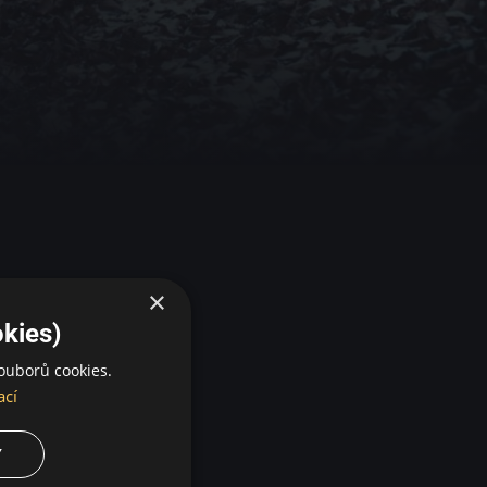
×
kies)
ouborů cookies.
ací
Y