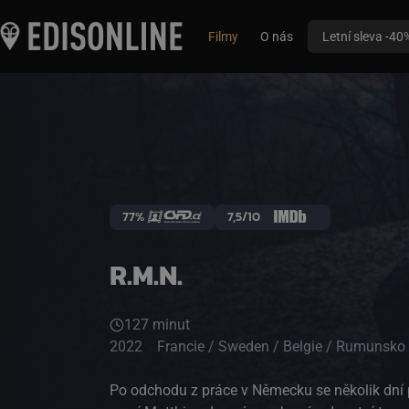
Filmy
O nás
Letní sleva -40
77%
7,5/10
R.M.N.
127 minut
2022
Francie / Sweden / Belgie / Rumunsko
Po odchodu z práce v Německu se několik dní