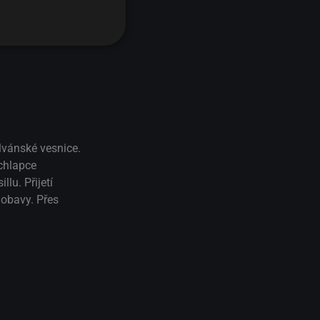
lvánské vesnice.
 chlapce
lu. Přijetí
 obavy. Přes