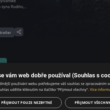
sylvánské
o syna Rudiho,
y, a zbavit
ly. Stará se o
 milenku Csillu.
 kterou řídí
trailer
vírat skryté
ění a klidu
ně.
se vám web dobře používal (Souhlas s coo
dlnější používání webu potřebujeme váš souhlas se zpracováním s
Více inform
uhlas udělíte kliknutím na tlačítko "Přijmout všechny".
PŘIJMOUT POUZE NEZBYTNÉ
PŘIJMOUT VŠECHN