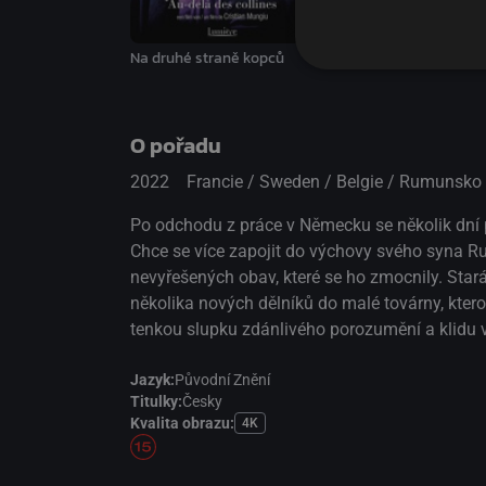
Sieranevada
Na druhé straně kopců
O pořadu
2022
Francie / Sweden / Belgie / Rumunsko
Po odchodu z práce v Německu se několik dní
Chce se více zapojit do výchovy svého syna Rud
nevyřešených obav, které se ho zmocnily. Stará 
několika nových dělníků do malé továrny, kterou
tenkou slupku zdánlivého porozumění a klidu vy
Jazyk:
Původní Znění
Titulky:
Česky
Kvalita obrazu:
4K