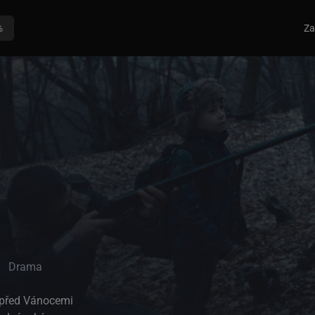
%
Za
Drama
 před Vánocemi