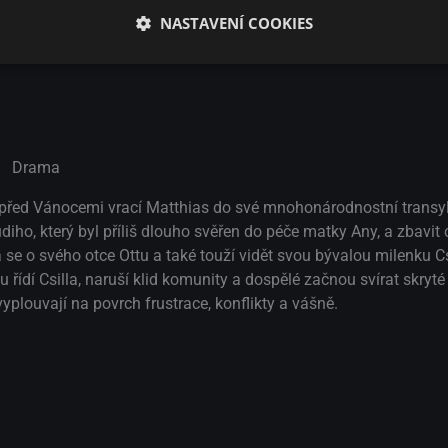
NASTAVENÍ COOKIES
Drama
 před Vánocemi vrací Matthias do své mnohonárodnostní transy
iho, který byl příliš dlouho svěřen do péče matky Any, a zbavit
se o svého otce Ottu a také touží vidět svou bývalou milenku Csil
 řídí Csilla, naruší klid komunity a dospělé začnou svírat skryté
plouvají na povrch frustrace, konflikty a vášně.