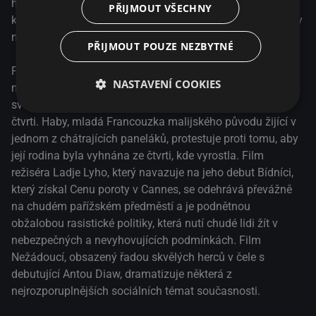
hluboce osobním a politicky angažovaným portrétem
PŘIJMOUT VŠECHNY
komunity, která se snaží najít vlastní cestu a místo, kam by
mohla patřit.
PŘIJMOUT POUZE NEZBYTNÉ
Po náhlé smrti starosty města je na jeho místo jmenován
NASTAVENÍ COOKIES
mladý idealistický lékař Pierre. Hodlá pokračovat v politice
svého předchůdce, který snil o ozdravení této dělnické
čtvrti. Haby, mladá Francouzka malijského původu žijící v
jednom z chátrajících paneláků, protestuje proti tomu, aby
její rodina byla vyhnána ze čtvrti, kde vyrostla. Film
režiséra Ladje Lyho, který navazuje na jeho debut Bídníci,
který získal Cenu poroty v Cannes, se odehrává převážně
na chudém pařížském předměstí a je podnětnou
obžalobou rasistické politiky, která nutí chudé lidi žít v
nebezpečných a nevyhovujících podmínkách. Film
Nežádoucí, obsazený řadou skvělých herců v čele s
debutující Antou Diaw, dramatizuje některá z
nejrozporuplnějších sociálních témat současnosti.