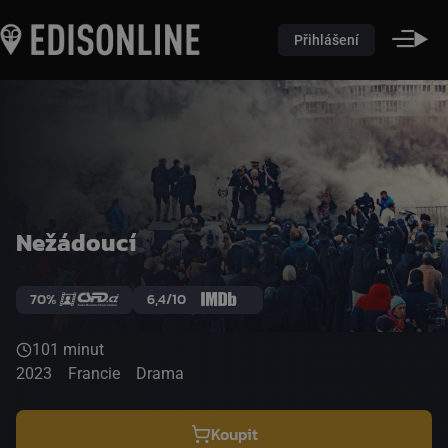
Přihlášení
Nežádoucí
70%
6,4/10
101 minut
2023
Francie
Drama
Koupit