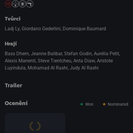
Tvůrci
Ladj Ly, Giordano Gederlini, Dominique Baumard
Hrají
Bass Dhem
,
Jeanne Balibar
,
Stefan Godin
,
Aurélia Petit
,
Alexis Manenti
,
Steve Tientcheu
,
Anta Diaw
,
Aristote
Luyindula
,
Mohamad Al Rashi
,
Judy Al Rashi
Trailer
Ocenění
Won
Nominated
přepnout na HTML5 přehrávač
.