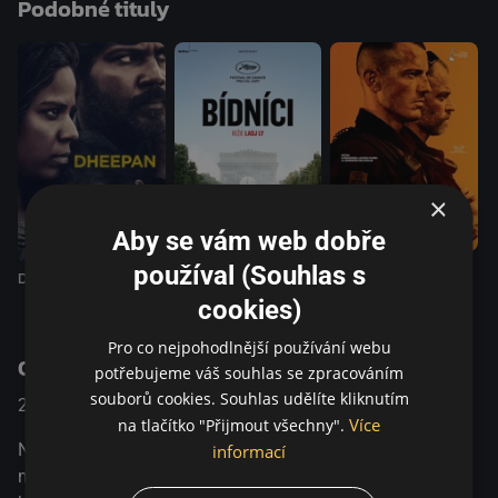
Podobné tituly
jeho debut Bídníci, který získal Cenu poroty v Cannes, se
odehrává převážně na chudém pařížském předměstí a je
podnětnou obžalobou rasistické politiky, která nutí chudé
lidi žít v nebezpečných a nevyhovujících podmínkách. Film
Nežádoucí, obsazený řadou skvělých herců v čele s
debutující Antou Diaw, dramatizuje některá z
nejrozporuplnějších sociálních témat současnosti.
×
Aby se vám web dobře
Shorta
používal (Souhlas s
Dheepan
Bídníci
cookies)
Pro co nejpohodlnější používání webu
O pořadu
potřebujeme váš souhlas se zpracováním
souborů cookies. Souhlas udělíte kliknutím
2023
Francie
Drama
Více
na tlačítko "Přijmout všechny".
Na Oscara nominovaný režisér Ladj Ly navazuje na svůj
informací
mezinárodně oceňovaný debut Bídníci dalším podnětným,