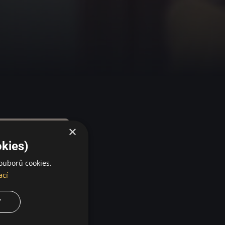
×
kies)
ouborů cookies.
ací
Y