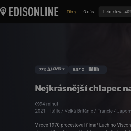
Filmy
O nás
Letní sleva -40
77%
6,8/10
Nejkrásnější chlapec n
94 minut
2021
Itálie / Velká Británie / Francie / Jap
V roce 1970 procestoval filmař Luchino Viscon