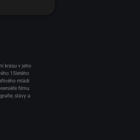
t
ní krásu v jeho
vého 15letého
uřlivého mládí
remiéře filmu
rafie, slávy a