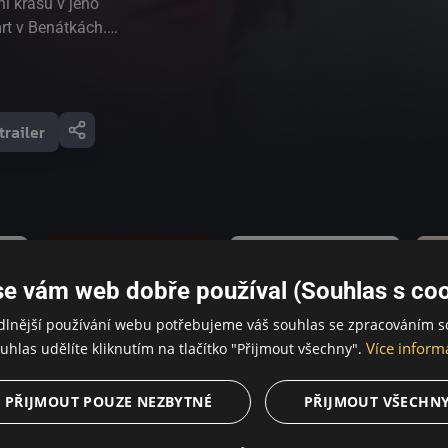
í krásu v jeho
t v Benátkách.
ivého 15letého
 slávu, díky
o bouřlivého
movým festivalem
trailer
t po premiéře
pozoruhodnou
 kinematografie,
ohla být
 kolejí.
se vám web dobře používal (Souhlas s coo
dlnější používání webu potřebujeme váš souhlas se zpracováním s
Více inform
uhlas udělíte kliknutím na tlačítko "Přijmout všechny".
PŘIJMOUT POUZE NEZBYTNÉ
PŘIJMOUT VŠECHN