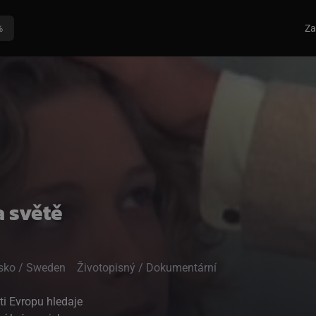
%
Za
a světě
onsko / Sweden
Životopisný / Dokumentární
ti Evropu hledaje