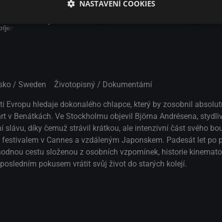
NASTAVENÍ COOKIES
Dahomey
Bratři Lumiérové
Utéc
bíjení
onsko / Sweden
Životopisný / Dokumentární
i Evropu hledaje dokonalého chlapce, který by zosobnil absolut
v Benátkách. Ve Stockholmu objevil Björna Andrésena, stydli
 slávu, díky čemuž strávil krátkou, ale intenzivní část svého bo
festivalem v Cannes a vzdáleným Japonskem. Padesát let po p
dnou cestu složenou z osobních vzpomínek, historie kinematog
 posledním pokusem vrátit svůj život do starých kolejí.