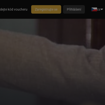
dejte kód voucheru
Zaregistrujte se
Přihlášení
cs