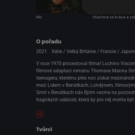
Nic
Všechna ta krása a za
O pořadu
2021
Itálie / Velká Británie / Francie / Jap
V roce 1970 procestoval filmař Luchino Viscont
filmové adaptaci románu Thomase Manna Smrt 
teenagera, kterému přes noc získal mezinárodní
mezi Lidem v Benátkách, Londýnem, filmovým 
Smrt v Benátkách nás Björn vezme na pozoruho
tragických událostí, která by pro něj mohla být
Tvůrci