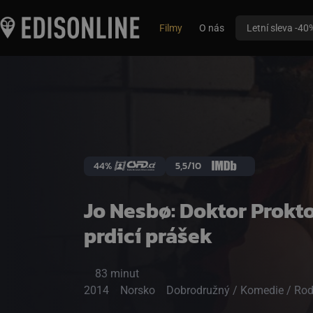
Filmy
O nás
Letní sleva -40
44%
5,5/10
Jo Nesbø: Doktor Prokto
prdicí prášek
83 minut
2014
Norsko
Dobrodružný / Komedie / Rod