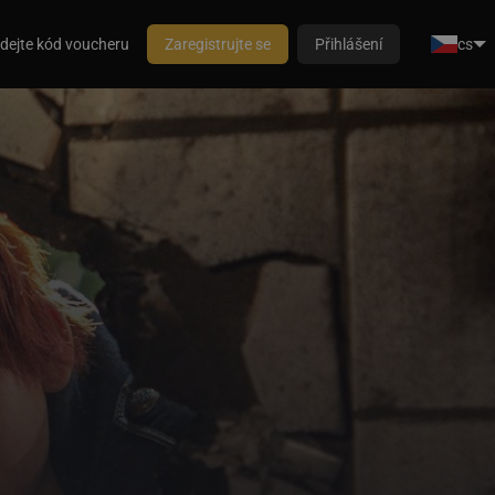
dejte kód voucheru
Zaregistrujte se
Přihlášení
cs