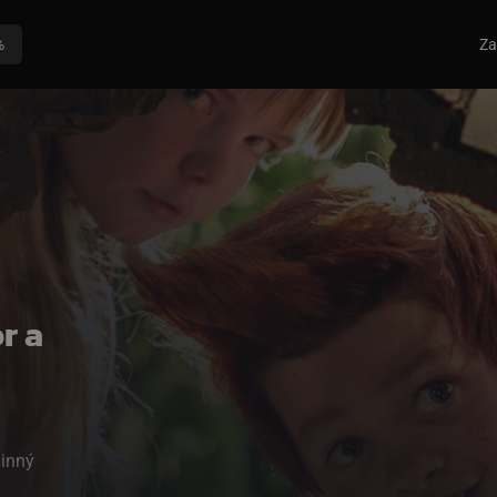
%
Za
r a
inný