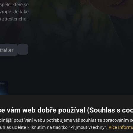
pělé, které se
ropě. Je také
u ztřeštěného
 nápadům a
elkých čtenářů
kladatel udělat
trailer
 Doktor Proktor,
 Ten se
tor a Líza.
 Proktor vynalezl
roli asistenta
ez, prášek proti
 měl vynalézt
ašel třeba jako
se vám web dobře používal (Souhlas s coo
konec hadičky do
 raz dva. Mohl by
dlnější používání webu potřebujeme váš souhlas se zpracováním s
nález mají zájem i
Více inform
uhlas udělíte kliknutím na tlačítko "Přijmout všechny".
i Truls a Trym.