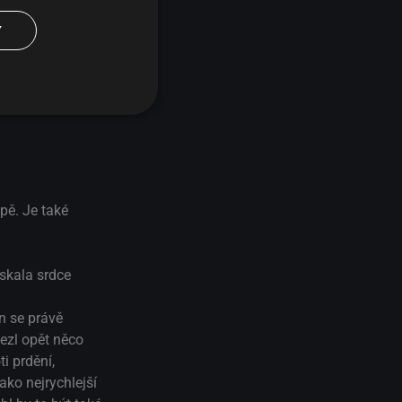
Y
pě. Je také
skala srdce
n se právě
lezl opět něco
ti prdění,
ako nejrychlejší