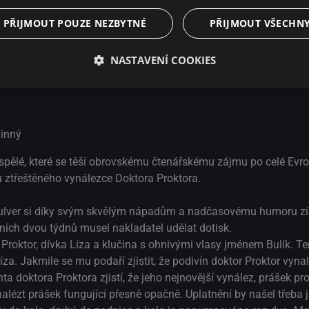
PŘIJMOUT POUZE NEZBYTNÉ
PŘIJMOUT VŠECHN
NASTAVENÍ COOKIES
inný
ospělé, které se těší obrovskému čtenářskému zájmu po celé Evro
u ztřeštěného vynálezce Doktora Proktora.
epulver si díky svým skvělým nápadům a nadčasovému humoru zí
vních dvou týdnů musel nakladatel udělat dotisk.
Proktor, dívka Líza a klučina s ohnivými vlasy jménem Bulík. Te
 Líza. Jakmile se mu podaří zjistit, že podivín doktor Proktor vyna
nta doktora Proktora zjistí, že jeho nejnovější vynález, prášek pro
ézt prášek fungující přesně opačně. Uplatnění by našel třeba j