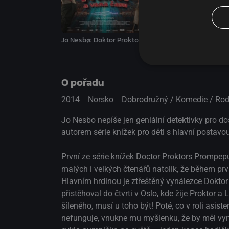
Jo Nesbø: Doktor Proktor a vana času
Magické stříbro
O pořadu
2014
Norsko
Dobrodružný / Komedie / Rod
Jo Nesbo nepíše jen geniální detektivky pro d
autorem série knížek pro děti s hlavní postavo
První ze série knížek Doctor Proktors Promp
malých i velkých čtenářů natolik, že během pr
Hlavním hrdinou je ztřeštěný vynálezce Doktor 
přistěhoval do čtvrti v Oslo, kde žije Proktor a
šíleného, musí u toho být! Poté, co v roli asiste
nefunguje, vnukne mu myšlenku, že by měl vynal